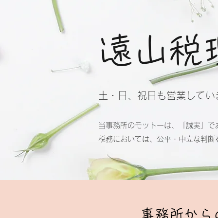
遠山税
​​土・日、祝日
も営業してい
当事務所のモットーは、「誠実」で
税務においては、公平・中立な判断
​​事務所から