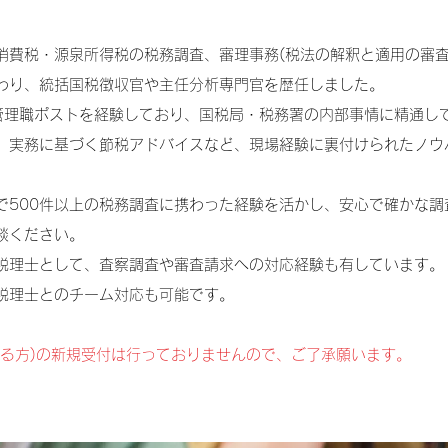
消費税・源泉所得税の税務調査、審理事務(税法の解釈と適用の審査
わり、統括国税徴収官や主任分析専門官を歴任しました。
管理職ポストを経験しており、国税局・税務署の内部事情に精通し
、実務に基づく節税アドバイスなど、現場経験に裏付けられたノウ
で500件以上の税務調査に携わった経験を活かし、安心で確かな調
談ください。
税理士として、査察調査や審査請求への対応経験も有しています。
税理士とのチーム対応も可能です。
いる方)の新規受付は行っておりませんので、ご了承願います。