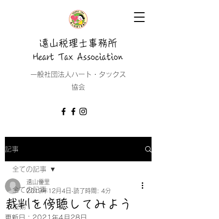
遠山税理士事務所
Heart Tax Association
​一般社団法人ハート・タックス
協会
記事
全ての記事
遠山優里
全ての記事
2019年12月4日
読了時間: 4分
裁判を傍聴してみよう
税務
更新日：
2021年4月28日