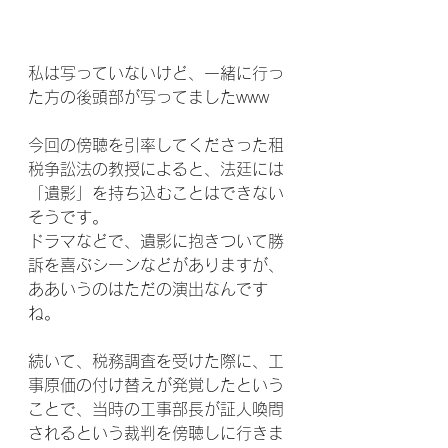
私は写っていないけど、一緒に行っ
た方の後頭部が写ってましたwww
今回の傍聴を引率してくださった租
税争訟法の教授によると、法廷には
「遺影」を持ち込むことはできない
そうです。
ドラマなどで、遺影に抱きついて勝
訴を喜ぶシーンなどがありますが、
ああいうのはただの演出なんです
ね。
続いて、税務調査を受けた際に、工
事原価の付け替えが発覚したという
ことで、当時の工事部長が証人喚問
されるという裁判を傍聴しに行きま