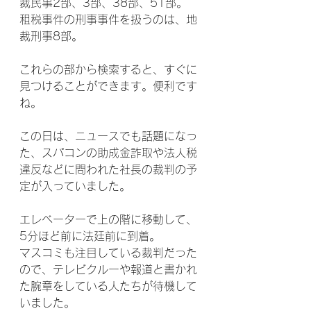
裁民事2部、3部、38部、51部。
租税事件の刑事事件を扱うのは、地
裁刑事8部。
これらの部から検索すると、すぐに
見つけることができます。便利です
ね。
この日は、ニュースでも話題になっ
た、スパコンの助成金詐取や法人税
違反などに問われた社長の裁判の予
定が入っていました。
エレベーターで上の階に移動して、
5分ほど前に法廷前に到着。
マスコミも注目している裁判だった
ので、テレビクルーや報道と書かれ
た腕章をしている人たちが待機して
いました。