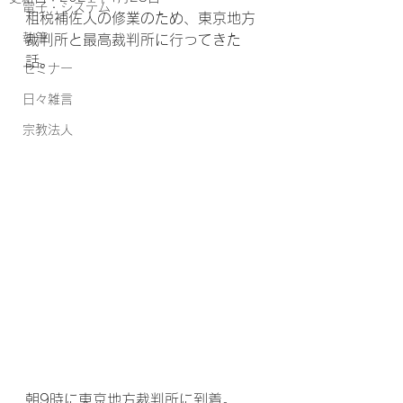
電子・システム
租税補佐人の修業のため、東京地方
執筆
裁判所と最高裁判所に行ってきた
話。
セミナー
日々雑言
宗教法人
朝9時に東京地方裁判所に到着。