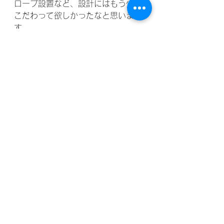
ロープ設置など、設計にはもう少し
こだわって欲しかったなと思いま
す。
それ以外においては、目にするもの
全てが私には新鮮で、感嘆の吐息し
か出ませんでした。
でも、被告席に立つことが無い人生
を送りたいものだとも思いました。
最高裁の法廷写真は無いので、は
い、イメージをどうぞ。