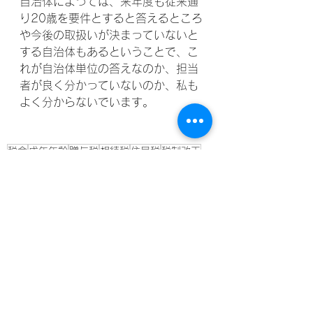
自治体によっては、来年度も従来通
り20歳を要件とすると答えるところ
や今後の取扱いが決まっていないと
する自治体もあるということで、こ
れが自治体単位の答えなのか、担当
者が良く分かっていないのか、私も
よく分からないでいます。
税金
成年年齢
贈与税
相続税
住民税
税制改正
20歳
18歳
成人
税務
すべて表示
最新記事