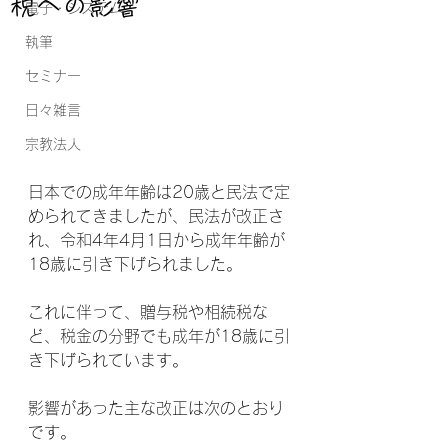
税への影響
電子・システム
執筆
セミナー
日々雑言
宗教法人
日本での成年年齢は20歳と民法で定
められてきましたが、民法が改正さ
れ、令和4年4月1日から成年年齢が
18歳に引き下げられました。
これに伴って、贈与税や相続税な
ど、税金の分野でも成年が18歳に引
き下げられています。
影響があった主な改正は次のとおり
です。