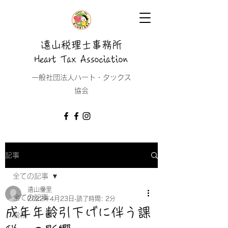
遠山税理士事務所
Heart Tax Association
​一般社団法人ハート・タックス
協会
記事
全ての記事
遠山優里
全ての記事
2022年4月23日
読了時間: 2分
成年年齢引下げに伴う課
税務