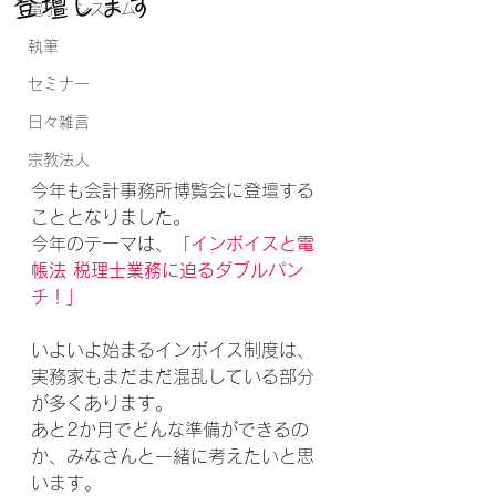
登壇します
電子・システム
執筆
セミナー
日々雑言
宗教法人
今年も会計事務所博覧会に登壇する
こととなりました。
今年のテーマは、
「インボイスと電
帳法 税理士業務に迫るダブルパン
チ！」
いよいよ始まるインボイス制度は、
実務家もまだまだ混乱している部分
が多くあります。
あと2か月でどんな準備ができるの
か、みなさんと一緒に考えたいと思
います。