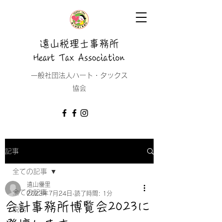
遠山税理士事務所
Heart Tax Association
​一般社団法人ハート・タックス
協会
記事
全ての記事
遠山優里
全ての記事
2023年7月24日
読了時間: 1分
会計事務所博覧会2023に
税務