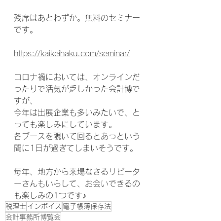
残席はあとわずか。無料のセミナー
です。
https://kaikeihaku.com/seminar/
コロナ禍においては、オンラインだ
ったりで活気が乏しかった会計博で
すが、
今年は出展企業も多いみたいで、と
っても楽しみにしています。
各ブースを覗いて回るとあっという
間に1日が過ぎてしまいそうです。
毎年、地方から来場なさるリピータ
ーさんもいらして、お会いできるの
も楽しみの1つです♪
税理士
インボイス
電子帳簿保存法
会計事務所博覧会