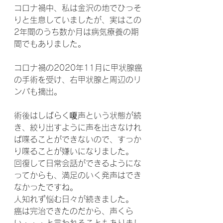
コロナ禍中、私は金沢の地でひっそ
りと生息していましたが、実はこの
2年間のうち数か月は病気療養の期
間でもありました。
コロナ禍の2020年11月に甲状腺癌
の手術を受け、右甲状腺と周辺のリ
ンパも摘出。
術後はしばらく嗄声という状態が続
き、絞り出すように声を出さなけれ
ば喋ることができないので、すっか
り喋ることが嫌いになりました。
回復して日常会話ができるようにな
ってからも、満足のいく発声はでき
なかったですね。
人知れず悩む日々が続きました。
癌は完治できたのだから、声くら
い・・・と言われることもありまし