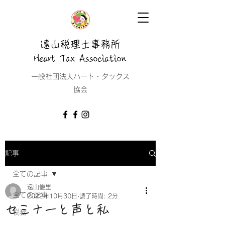
遠山税理士事務所
Heart Tax Association
​一般社団法人ハート・タックス
協会
記事
全ての記事
遠山優里
全ての記事
2022年10月30日
読了時間: 2分
セミナーと声と私
税務